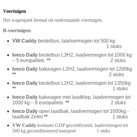
Voertuigen
Het wagenpark bestaat uit onderstaande voertuigen.
B-voertuigen:
VW
Caddy
bestelbus, laadvermogen tot 500 kg
1 stuks
Iveco Daily
bestelbus L3H2, laadvermogen tot 1000 kg
– 5 europallets
**
2 stuks
Iveco Daily
bakwagen L2H2, laadvermogen tot 1200kg
**
2 stuks
Iveco Daily
bestelbus L2H2, laadvermogen tot 1350kg
**
1 stuks
Iveco Daily
bakwagen met laadklep, laadvermogen tot
1000 kg – 8 europallets
**
2 stuks
Iveco Daily
open laadbak, laadvermogen tot 1000kg -
laadbak 2x4m
**
1 stuks
VW Caddy
koelauto
GDP gecertificeerd, laadvermogen
tot
500 kg geconditioneerd transport 1 stuks