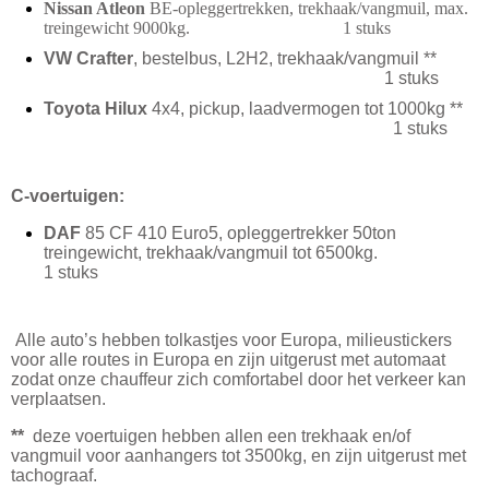
Nissan Atleon
BE-opleggertrekken, trekhaak/vangmuil, max.
treingewicht 9000kg. 1 stuks
VW Crafter
, bestelbus, L2H2, trekhaak/vangmuil **
1 stuks
Toyota Hilux
4x4, pickup, laadvermogen tot 1000kg **
1 stuks
C-voertuigen:
DAF
85 CF 410 Euro5, opleggertrekker 50ton
treingewicht, trekhaak/vangmuil tot 6500kg.
1 stuks
Alle auto’s hebben tolkastjes voor Europa, milieustickers
voor alle routes in Europa en zijn uitgerust met automaat
zodat onze chauffeur zich comfortabel door het verkeer kan
verplaatsen.
**
deze voertuigen hebben allen een trekhaak en/of
vangmuil voor aanhangers tot 3500kg, en zijn uitgerust met
tachograaf.