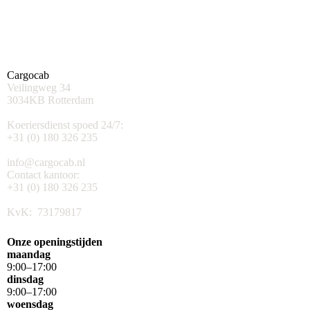
Cargocab
Veilingweg 34
3034KB Rotterdam
Koeriersdienst spoed 24/7:
+31 (0) 180 326 235
info@cargocab.nl
Contact kantoor:
+31 (0) 180 326 235
KvK: 73179817
Onze openingstijden
maandag
9
:
00
–
17
:
00
dinsdag
9
:
00
–
17
:
00
woensdag